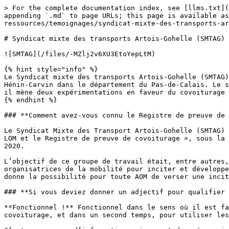
> For the complete documentation index, see [llms.txt](
appending `.md` to page URLs; this page is available as
ressources/temoignages/syndicat-mixte-des-transports-ar
# Syndicat mixte des transports Artois-Gohelle (SMTAG)

![SMTAG](/files/-MZlj2v6XU3EtoYepLtM)

{% hint style="info" %}

Le Syndicat mixte des transports Artois-Gohelle (SMTAG)
Hénin-Carvin dans le département du Pas-de-Calais. Le s
il mène deux expérimentations en faveur du covoiturage 
{% endhint %}

### **Comment avez-vous connu le Registre de preuve de 
Le Syndicat Mixte des Transport Artois-Gohelle (SMTAG) 
LOM et le Registre de preuve de covoiturage », sous la 
2020.

L’objectif de ce groupe de travail était, entre autres,
organisatrices de la mobilité pour inciter et développe
donne la possibilité pour toute AOM de verser une incit
### **Si vous deviez donner un adjectif pour qualifier 
**Fonctionnel !** Fonctionnel dans le sens où il est fa
covoiturage, et dans un second temps, pour utiliser les