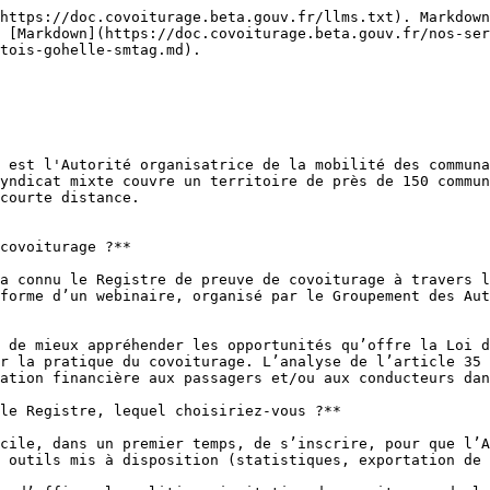
https://doc.covoiturage.beta.gouv.fr/llms.txt). Markdown
 [Markdown](https://doc.covoiturage.beta.gouv.fr/nos-ser
tois-gohelle-smtag.md).

 est l'Autorité organisatrice de la mobilité des communa
yndicat mixte couvre un territoire de près de 150 commun
courte distance.

covoiturage ?**

a connu le Registre de preuve de covoiturage à travers l
forme d’un webinaire, organisé par le Groupement des Aut
 de mieux appréhender les opportunités qu’offre la Loi d
r la pratique du covoiturage. L’analyse de l’article 35 
ation financière aux passagers et/ou aux conducteurs dan
le Registre, lequel choisiriez-vous ?**

cile, dans un premier temps, de s’inscrire, pour que l’A
 outils mis à disposition (statistiques, exportation de 