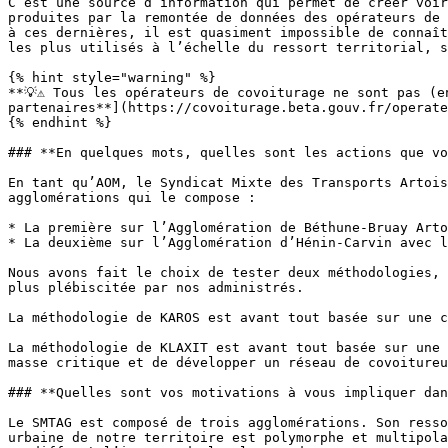
C’est une source d’information qui permet de créer voir
produites par la remontée de données des opérateurs de 
à ces dernières, il est quasiment impossible de connaît
les plus utilisés à l’échelle du ressort territorial, s
{% hint style="warning" %}

**💡⚠️ Tous les opérateurs de covoiturage ne sont pas (
partenaires**](https://covoiturage.beta.gouv.fr/operate
{% endhint %}

### **En quelques mots, quelles sont les actions que vo
En tant qu’AOM, le Syndicat Mixte des Transports Artois
agglomérations qui le compose :

* La première sur l’Agglomération de Béthune-Bruay Arto
* La deuxième sur l’Agglomération d’Hénin-Carvin avec l
Nous avons fait le choix de tester deux méthodologies, 
plus plébiscitée par nos administrés.

La méthodologie de KAROS est avant tout basée sur une c
La méthodologie de KLAXIT est avant tout basée sur une 
masse critique et de développer un réseau de covoitureu
### **Quelles sont vos motivations à vous impliquer dan
Le SMTAG est composé de trois agglomérations. Son resso
urbaine de notre territoire est polymorphe et multipola