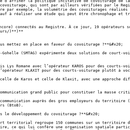
e d’affiner la politique incitative de covoiturage de la
covoiturage, qui sont par ailleurs vérifiées par le Regi
re par exemple, la volumétrie des covoiturages réalisés 
auf à réaliser une étude qui peut être chronophage et tr
encore) connectés au Registre. À ce jour, 19 opérateurs s
urs/)**)**

us mettez en place en faveur du covoiturage ?**&#x20;

-Gohelle (SMTAG) expérimente deux solutions de court-voi
is Lys Romane avec l’opérateur KAROS pour des courts-voi
’opérateur KLAXIT pour des courts-voiturage plutôt à voc
celle de Karos et celle de Klaxit, avec une approche dif
ommunication grand public pour constituer la masse criti
communication auprès des gros employeurs du territoire (
rs (BtoB).

s le développement du covoiturage ?**&#x20;

rt territorial regroupe 150 communes sur un territoire d
ire, ce qui lui confère une organisation spatiale partic