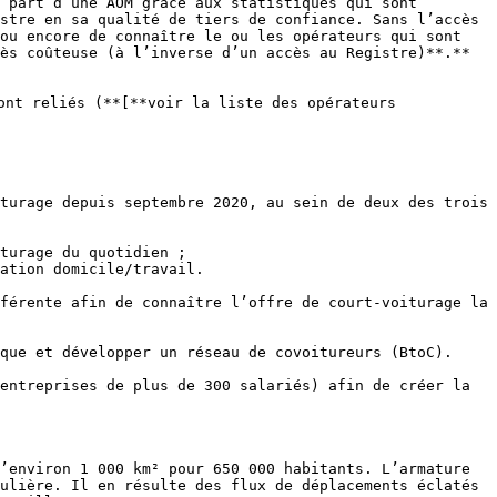
 part d’une AOM grâce aux statistiques qui sont 
stre en sa qualité de tiers de confiance. Sans l’accès 
ou encore de connaître le ou les opérateurs qui sont 
ès coûteuse (à l’inverse d’un accès au Registre)**.**

ont reliés (**[**voir la liste des opérateurs 
turage depuis septembre 2020, au sein de deux des trois 
turage du quotidien ;

ation domicile/travail.

férente afin de connaître l’offre de court-voiturage la 
que et développer un réseau de covoitureurs (BtoC).

entreprises de plus de 300 salariés) afin de créer la 
’environ 1 000 km² pour 650 000 habitants. L’armature 
ulière. Il en résulte des flux de déplacements éclatés 